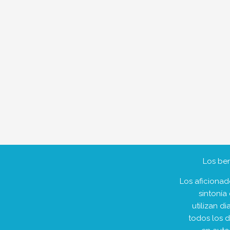
Los ben
Los aficionad
sintonía
utilizan d
todos los 