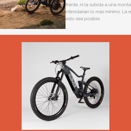
frente, ni la subida a una mont
intimidarían lo más mínimo. La
esto sea posible.