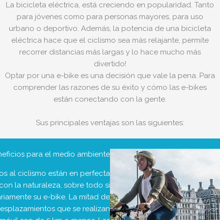
La bicicleta eléctrica, está creciendo en popularidad. Tanto
para jóvenes como para personas mayores, para uso
urbano o deportivo. Además, la potencia de una bicicleta
eléctrica hace que el ciclismo sea más relajante, permite
recorrer distancias más largas y lo hace mucho más
divertido!
Optar por una e-bike es una decisión que vale la pena. Para
comprender las razones de su éxito y cómo las e-bikes
están conectando con la gente.
Sus principales ventajas son las siguientes:
eficios para el medio ambiente
os al ciclismo están en perfecta
 con la naturaleza, sobre todo si
iariamente su e-bike. La mitad de
desplazamientos que se realizan