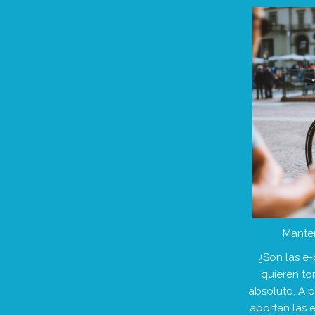
Manten
¿Son las e-
quieren to
absoluto. A p
aportan las 