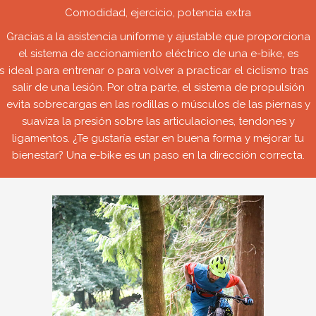
Comodidad, ejercicio, potencia extra
Gracias a la asistencia uniforme y ajustable que proporciona
el sistema de accionamiento eléctrico de una e-bike, es
s
ideal para entrenar o para volver a practicar el ciclismo tras
salir de una lesión. Por otra parte, el sistema de propulsión
evita sobrecargas en las rodillas o músculos de las piernas y
suaviza la presión sobre las articulaciones, tendones y
ligamentos. ¿Te gustaría estar en buena forma y mejorar tu
bienestar? Una e-bike es un paso en la dirección correcta.