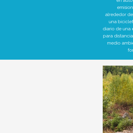
en auto
emisio
alrededor de
una biciclet
diario de una 
para distancia
medio ambie
fo