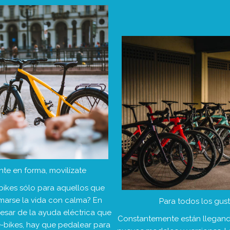
te en forma, movilízate
bikes sólo para aquellos que
marse la vida con calma? En
Para todos los gus
esar de la ayuda eléctrica que
Constantemente están llegan
e-bikes, hay que pedalear para