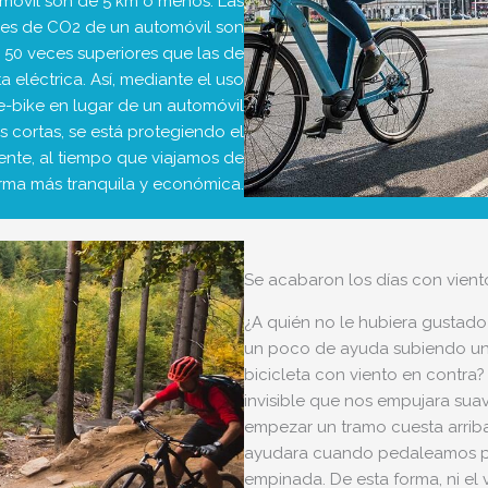
móvil son de 5 km o menos. Las
nes de CO2 de un automóvil son
 50 veces superiores que las de
a eléctrica. Así, mediante el uso
e-bike en lugar de un automóvil
s cortas, se está protegiendo el
nte, al tiempo que viajamos de
rma más tranquila y económica.
Se acabaron los días con vient
¿A quién no le hubiera gustad
un poco de ayuda subiendo un
bicicleta con viento en contra
invisible que nos empujara sua
empezar un tramo cuesta arrib
ayudara cuando pedaleamos p
empinada. De esta forma, ni el 