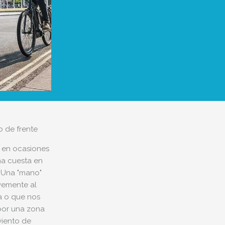
o de frente
o en ocasiones
a cuesta en
? Una "mano"
vemente al
a o que nos
or una zona
viento de