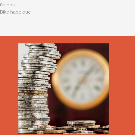
aña nos
 eBike hace que