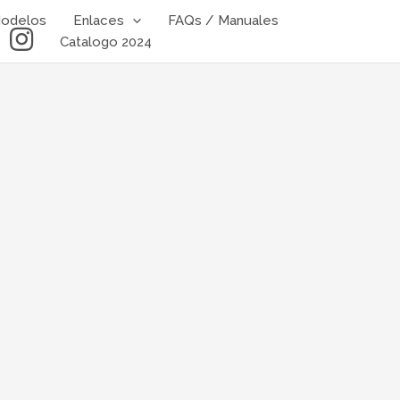
odelos
Enlaces
FAQs / Manuales
I
Catalogo 2024
n
s
t
a
g
r
a
m