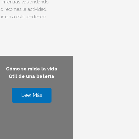
a” mientras vas andando.
o retomes la actividad.
suman a esta tendencia
Cómo se mide la vida
útil de una batería
Leer Más