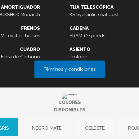
AMORTIGUADOR
TIJA TELESCÓPICA
CKSHOX Monarch
KS hydraulic seat post
FRENOS
CADENA
M Level oil brakes
SRAM 12 speeds
CUADRO
ASIENTO
Fibra de Carbono
Prologo
Términos y condiciones
COLORES
DISPONIBLES
GRIS
NEGRO MATE
CELESTE
ROJ