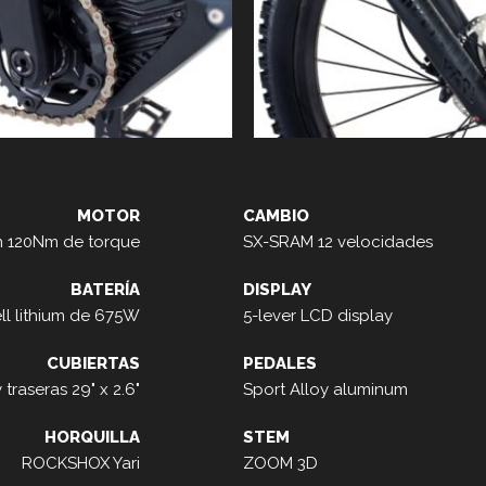
MOTOR
CAMBIO
n 120Nm de torque
SX-SRAM 12 velocidades
BATERÍA
DISPLAY
l lithium de 675W
5-lever LCD display
CUBIERTAS
PEDALES
traseras 29" x 2.6"
Sport Alloy aluminum
HORQUILLA
STEM
ROCKSHOX Yari
ZOOM 3D