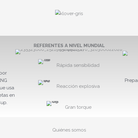
REFERENTES A NIVEL MUNDIAL
Rápida sensibilidad
por
ANG
Prepa
Reacción explosiva
ue usa
etas en
up.
Gran torque
Quiénes somos