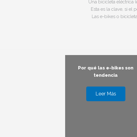
Una bicicleta eléctrica
Esta es la clave, si e
Las e-bikes o bicicle
Por qué las e-bikes son
tendencia
Leer Más