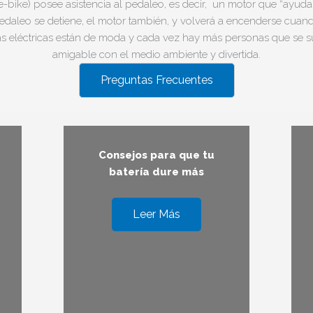
 (e-bike) posee asistencia al pedaleo, es decir, un motor que “ayud
l pedaleo se detiene, el motor también, y volverá a encenderse cuand
tas eléctricas están de moda y cada vez hay más personas que se 
amigable con el medio ambiente y divertida.
Preguntas Frecuentes
Consejos para que tu
batería dure más
Leer Más