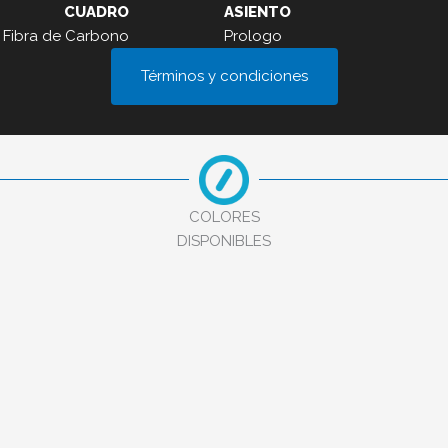
CUADRO
ASIENTO
Fibra de Carbono
Prologo
Términos y condiciones
COLORES
DISPONIBLES
GRIS
NEGRO MATE
CELESTE
ROJ