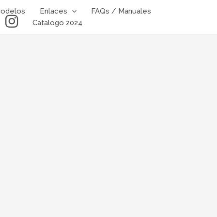
odelos
Enlaces
FAQs / Manuales
I
Catalogo 2024
n
s
t
a
g
r
a
m