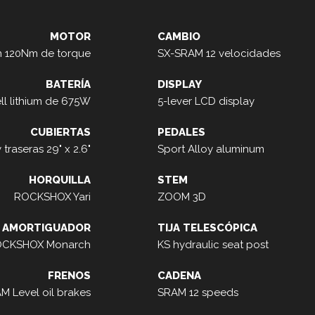
MOTOR
CAMBIO
n 120Nm de torque
SX-SRAM 12 velocidades
BATERÍA
DISPLAY
l lithium de 675W
5-lever LCD display
CUBIERTAS
PEDALES
traseras 29" x 2.6"
Sport Alloy aluminum
HORQUILLA
STEM
ROCKSHOX Yari
ZOOM 3D
AMORTIGUADOR
TIJA TELESCÓPICA
CKSHOX Monarch
KS hydraulic seat post
FRENOS
CADENA
M Level oil brakes
SRAM 12 speeds